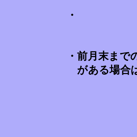
・
・前月末まで
が
ある場合