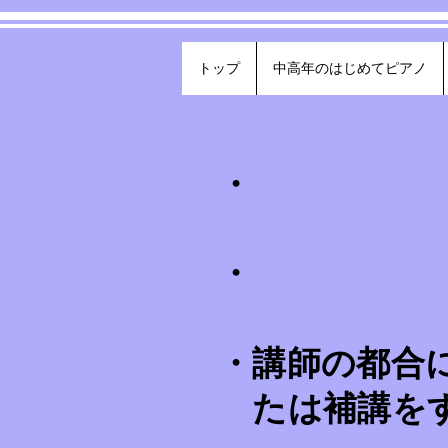
トップ
中高年のはじめてピアノ
・
・
・講師の都合
たは補講を