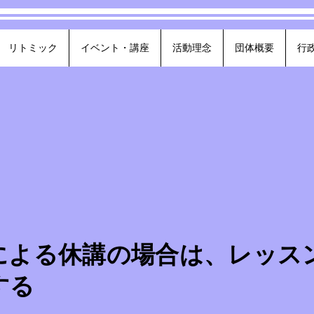
リトミック
イベント・講座
活動理念
団体概要
行
による休講の場合は、レッス
する