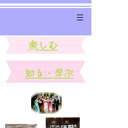
​楽しむ
​知る・学ぶ