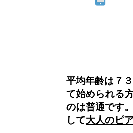
​平均年齢は７
て始められる
のは普通です
して
大人のピ