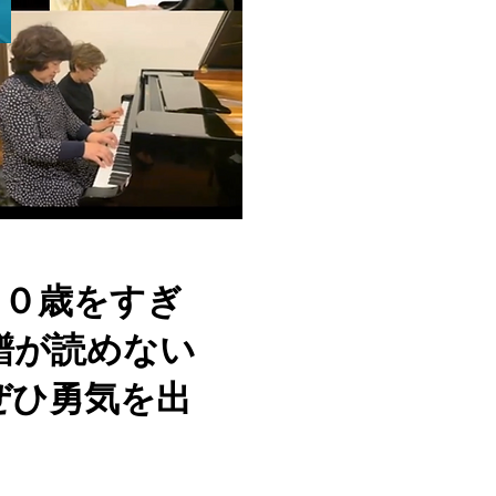
８０歳をすぎ
譜が読めない
ぜひ勇気を出