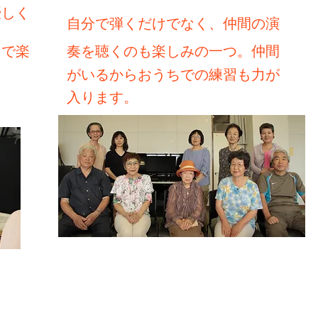
優しく
自分で弾くだけでなく、仲間の演
スで楽
奏を聴くのも楽しみの一つ。
仲間
がいるからおうちで
の練習も力が
入ります。