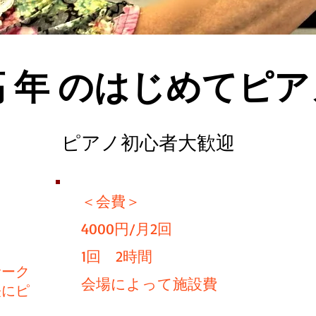
高 年 のはじめてピア
ピアノ初心者大歓迎
＜会費＞
4000
円/月2回
1回 2時間
サーク
​ 会場によって施設費
軽にピ